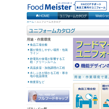
ホーム
＞
ユニフォームカタログ
用途・作業環境
食品工場全般
菌が発生しやすい場所・包装
ライン
静電気や放電が影響する工
程・クリーンルーム
高温多湿・加熱調理の工程
水しぶきが掛かる工程・寒冷
地や低温環境
用途・作業環境で選
検査室など