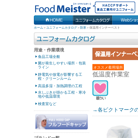
ホーム
＞
ユニフォームカタログ
＞
防寒
＞
保温用インナーベスト
用途・作業環境
食品工場全般
菌が発生しやすい場所・包装
ライン
オススメ着用場所
低温度作業室
静電気や放電が影響する工
程・クリーンルーム
高温多湿・加熱調理の工程
水しぶきが掛かる工程・寒冷
地や低温環境
検査室など
→各ピクトマーク