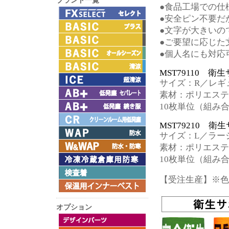
ブランド一覧
●食品工場での仕
●安全ピン不要だ
●文字が大きいの
●ご要望に応じた
●個人名にも対応
MST79110 衛
サイズ：R／レギュ
素材：ポリエステ
10枚単位（組み
MST79210 衛
サイズ：L／ラージ
素材：ポリエステ
10枚単位（組み
【受注生産】※色
オプション