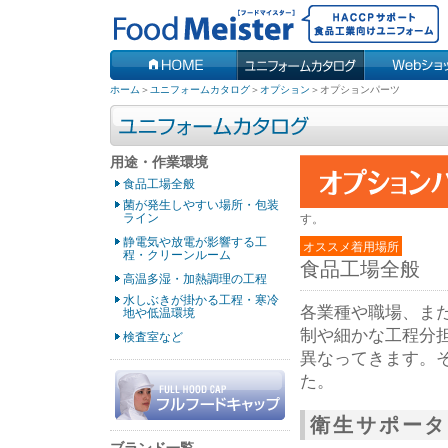
ホーム
＞
ユニフォームカタログ
＞
オプション
＞
オプションパーツ
用途・作業環境
食品工場全般
菌が発生しやすい場所・包装
ライン
す。
静電気や放電が影響する工
オススメ着用場所
程・クリーンルーム
食品工場全般
高温多湿・加熱調理の工程
水しぶきが掛かる工程・寒冷
各業種や職場、ま
地や低温環境
制や細かな工程分
検査室など
異なってきます。
た。
衛生サポータ