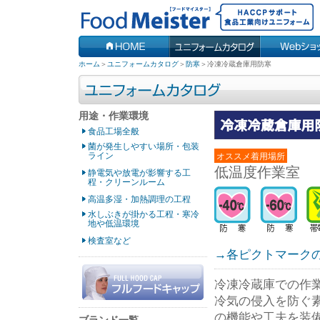
ホーム
＞
ユニフォームカタログ
＞
防寒
＞
冷凍冷蔵倉庫用防寒
用途・作業環境
食品工場全般
菌が発生しやすい場所・包装
ライン
オススメ着用場所
低温度作業室
静電気や放電が影響する工
程・クリーンルーム
高温多湿・加熱調理の工程
水しぶきが掛かる工程・寒冷
地や低温環境
検査室など
→各ピクトマーク
冷凍冷蔵庫での作
冷気の侵入を防ぐ
の機能や工夫を装