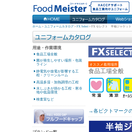
ホーム
＞
ユニフォームカタログ
＞
FX Select
＞
FX セレクト 半袖ジャケット
用途・作業環境
食品工場全般
菌が発生しやすい場所・包装
ライン
オススメ着用場所
食品工場全般
静電気や放電が影響する工
程・クリーンルーム
高温多湿・加熱調理の工程
水しぶきが掛かる工程・寒冷
地や低温環境
検査室など
→各ピクトマーク