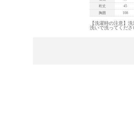
裄丈
45
胸囲
108
【洗濯時の注意】洗
洗いで洗ってくださ