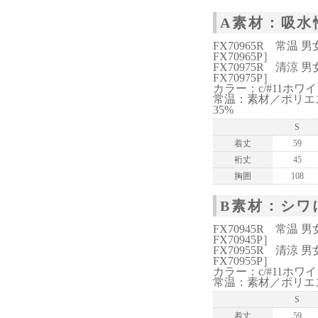
A素材：吸水
FX70965R 常
FX70965P］
FX70975R 清
FX70975P］
カラー：c/#11ホワイ
常温：素材／ポリエ
35%
S
着丈
59
裄丈
45
胸囲
108
B素材：シワ
FX70945R 常
FX70945P］
FX70955R 清
FX70955P］
カラー：c/#11ホワイ
常温：素材／ポリエス
S
着丈
59